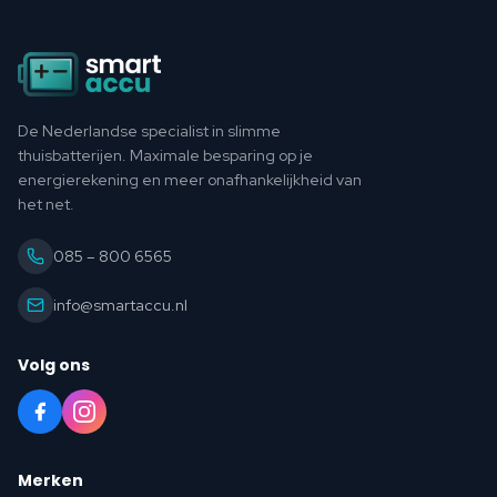
Footer
De Nederlandse specialist in slimme
thuisbatterijen. Maximale besparing op je
energierekening en meer onafhankelijkheid van
het net.
085 – 800 6565
info@smartaccu.nl
Volg ons
Merken