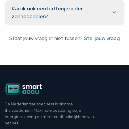
Kan ik ook een batterij zonder
zonnepanelen?
Staat jouw vraag er niet tussen?
Stel jouw vraag
Footer
De Nederlandse specialist in slimme
thuisbatterijen. Maximale besparing op je
energierekening en meer onafhankelijkheid van
het net.