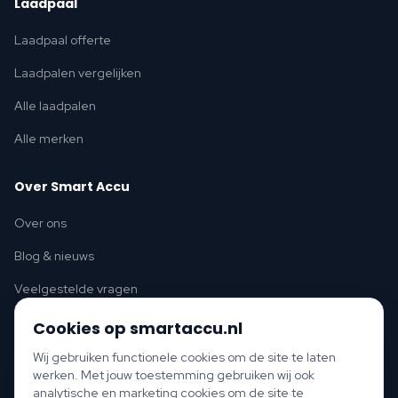
Laadpaal
Laadpaal offerte
Laadpalen vergelijken
Alle laadpalen
Alle merken
Over Smart Accu
Over ons
Blog & nieuws
Veelgestelde vragen
Cookies op smartaccu.nl
Wij gebruiken functionele cookies om de site te laten
werken. Met jouw toestemming gebruiken wij ook
Thuisbatterij per provincie
analytische en marketing cookies om de site te