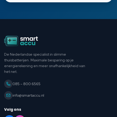
Footer
De Nederlandse specialist in slimme
thuisbatterijen. Maximale besparing op je
energierekening en meer onafhankelijkheid van
het net.
085 – 800 6565
info@smartaccu.nl
Volg ons