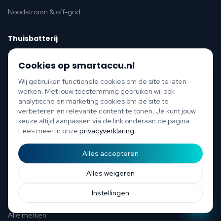
Noodstroom & off-grid
Thuisbatterij
Thuisbatterij offerte
Cookies op smartaccu.nl
Thuisbatterijen vergelijken
Wij gebruiken functionele cookies om de site te laten
werken. Met jouw toestemming gebruiken wij ook
Alle thuisbatterijen
analytische en marketing cookies om de site te
verbeteren en relevante content te tonen. Je kunt jouw
Vergelijktool
keuze altijd aanpassen via de link onderaan de pagina.
Lees meer in onze
privacyverklaring
.
Laadpaal
Alles accepteren
Start scan
Bespaar tot €1.200 per jaar
Laadpaal offerte
Gratis scan of plan direct een afspraak
Afspraak
Alles weigeren
Laadpalen vergelijken
Instellingen
Alle laadpalen
Alle merken