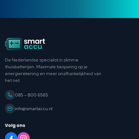
Footer
De Nederlandse specialist in slimme
thuisbatterijen. Maximale besparing op je
energierekening en meer onafhankelijkheid van
het net.
085 – 800 6565
info@smartaccu.nl
Volg ons