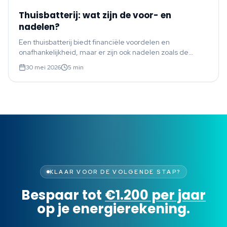
Thuisbatterij: wat zijn de voor- en
nadelen?
Een thuisbatterij biedt financiële voordelen en
onafhankelijkheid, maar er zijn ook nadelen zoals de
investering en de benodigde ruimte. Weeg de
30 mei 2026
5
min
belangrijkste plus- en minpunten af.
KLAAR VOOR DE VOLGENDE STAP?
Bespaar tot
€1.200 per jaar
op je energierekening.