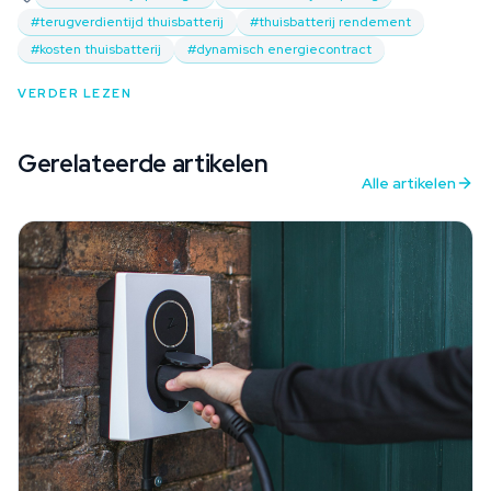
#
terugverdientijd thuisbatterij
#
thuisbatterij rendement
#
kosten thuisbatterij
#
dynamisch energiecontract
VERDER LEZEN
Gerelateerde artikelen
Alle artikelen