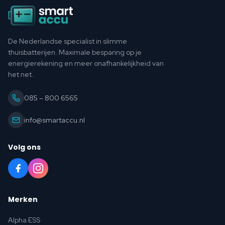
Footer
De Nederlandse specialist in slimme
thuisbatterijen. Maximale besparing op je
energierekening en meer onafhankelijkheid van
het net.
085 – 800 6565
info@smartaccu.nl
Volg ons
Merken
Alpha ESS