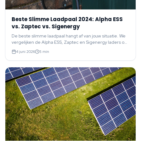
Beste Slimme Laadpaal 2024: Alpha ESS
vs. Zaptec vs. Sigenergy
De beste slimme laadpaal hangt af van jouw situatie. We
vergelijken de Alpha ESS, Zaptec en Sigenergy laders op
de belangrijkste eigenschappen voor thuis.
4 juni 2026
5
min