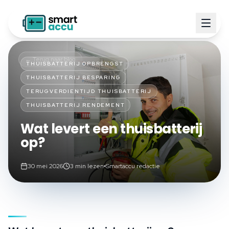
← Terug naar blog
THUISBATTERIJ OPBRENGST
THUISBATTERIJ BESPARING
TERUGVERDIENTIJD THUISBATTERIJ
THUISBATTERIJ RENDEMENT
Wat levert een thuisbatterij
op?
30 mei 2026
3
min lezen
Smartaccu redactie