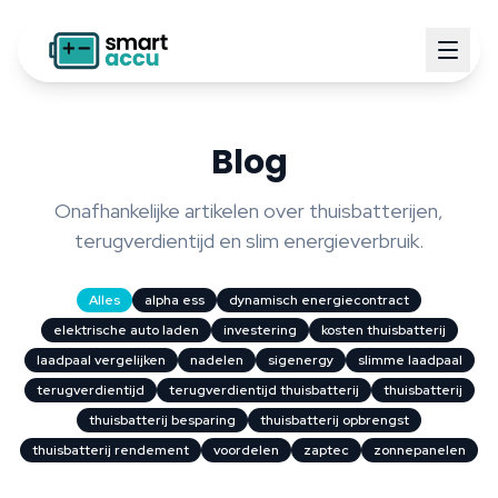
Blog
Onafhankelijke artikelen over thuisbatterijen,
terugverdientijd en slim energieverbruik.
Alles
alpha ess
dynamisch energiecontract
elektrische auto laden
investering
kosten thuisbatterij
laadpaal vergelijken
nadelen
sigenergy
slimme laadpaal
terugverdientijd
terugverdientijd thuisbatterij
thuisbatterij
thuisbatterij besparing
thuisbatterij opbrengst
thuisbatterij rendement
voordelen
zaptec
zonnepanelen