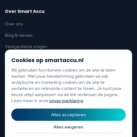
Over Smart Accu
Over ons
Blog & nieuws
Veelgestelde vragen
Cookies op smartaccu.nl
Wij gebruiken functionele cookies om de site te laten
werken. Met jouw toestemming gebruiken wij ook
Thuisbatterij per provincie
analytische en marketing cookies om de site te
verbeteren en relevante content te tonen. Je kunt jouw
Noord-Holland
Zuid-Holland
Utrecht
Flevoland
Friesland
keuze altijd aanpassen via de link onderaan de pagina.
Lees meer in onze
privacyverklaring
.
Thuisbatterij per stad
Amsterdam
Rotterdam
Den Haag
Utrecht
Almere
Leeuwarden
Alles accepteren
Start scan
Bespaar tot €1.200 per jaar
Gratis scan of plan direct een afspraak
Afspraak
Alles weigeren