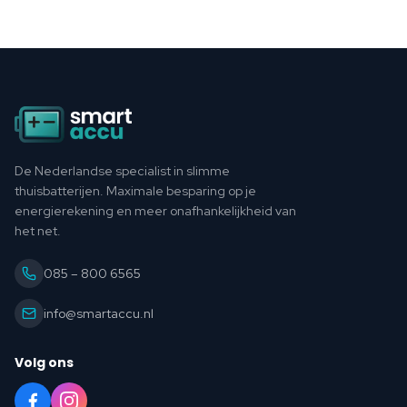
Footer
De Nederlandse specialist in slimme
thuisbatterijen. Maximale besparing op je
energierekening en meer onafhankelijkheid van
het net.
085 – 800 6565
info@smartaccu.nl
Volg ons