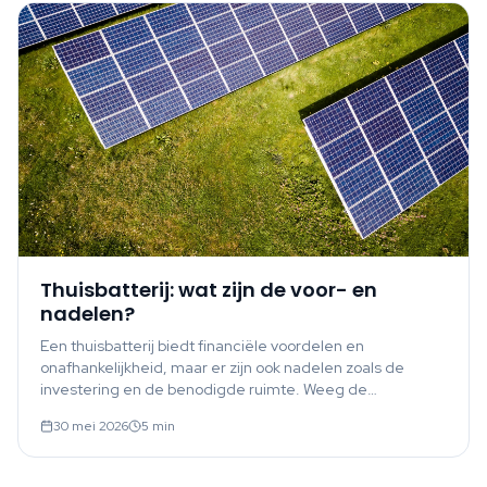
Thuisbatterij: wat zijn de voor- en
nadelen?
Een thuisbatterij biedt financiële voordelen en
onafhankelijkheid, maar er zijn ook nadelen zoals de
investering en de benodigde ruimte. Weeg de
belangrijkste plus- en minpunten af.
30 mei 2026
5
min