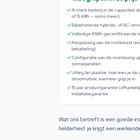
A-merk batterij in de capaciteit die
of 15 kWh — soms meer)
Bijbehorende hybride- of AC-om
Volledige KIWA-gecertificeerde in
Aanpassing van de meterkast (ext
bekabeling)
Configuratie van de monitoring-ap
zonnepanelen
Uitleg ter plaatse: hoe lees je de a
stroomuitval, wanneer grijp je in
15 jaar productgarantie (afhankelij
installatiegarantie
Wat ons betreft is een goede ins
helderheid: je krijgt een werken