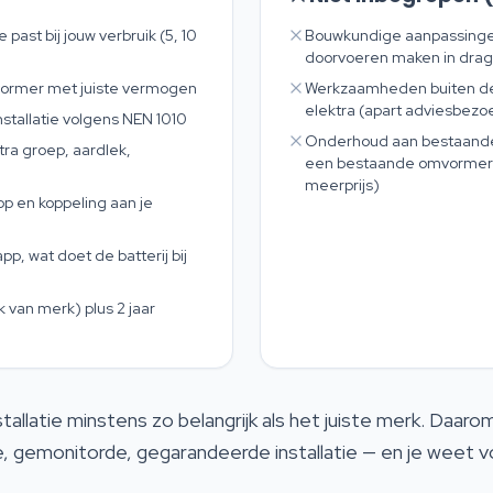
 past bij jouw verbruik (5, 10
Bouwkundige aanpassinge
doorvoeren maken in drag
vormer met juiste vermogen
Werkzaamheden buiten de 
elektra (apart adviesbezo
stallatie volgens NEN 1010
Onderhoud aan bestaande 
ra groep, aardlek,
een bestaande omvormer 
meerprijs)
p en koppeling aan je
pp, wat doet de batterij bij
k van merk) plus 2 jaar
tallatie minstens zo belangrijk als het juiste merk. Daar
de, gemonitorde, gegarandeerde installatie — en je weet v