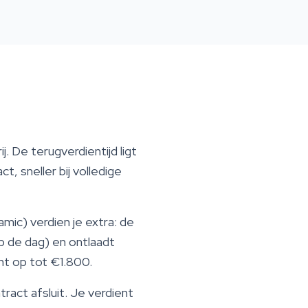
 De terugverdientijd ligt
t, sneller bij volledige
ic) verdien je extra: de
p de dag) en ontlaadt
ent op tot €1.800.
ract afsluit. Je verdient