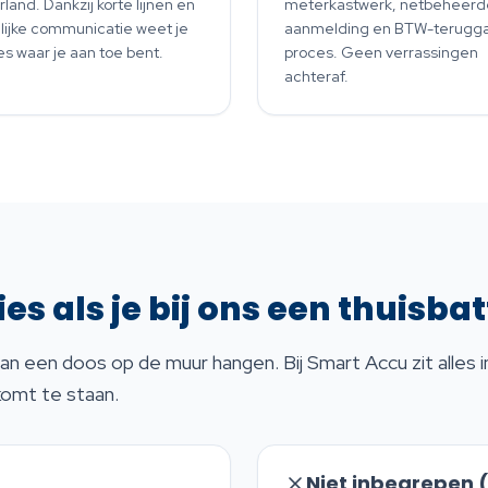
land. Dankzij korte lijnen en
meterkastwerk, netbeheerd
lijke communicatie weet je
aanmelding en BTW-terugga
es waar je aan toe bent.
proces. Geen verrassingen
achteraf.
ies als je bij ons een thuisba
an een doos op de muur hangen. Bij Smart Accu zit alles 
omt te staan.
Niet inbegrepen 