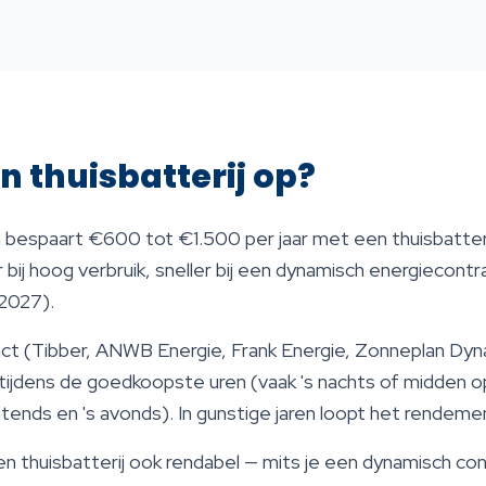
n thuisbatterij op?
bespaart €600 tot €1.500 per jaar met een thuisbatterij.
 bij hoog verbruik, sneller bij een dynamisch energiecontrac
 2027).
t (Tibber, ANWB Energie, Frank Energie, Zonneplan Dynam
 tijdens de goedkoopste uren (vaak 's nachts of midden o
chtends en 's avonds). In gunstige jaren loopt het rendem
 thuisbatterij ook rendabel — mits je een dynamisch cont