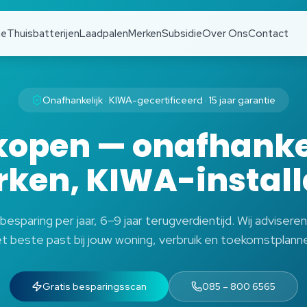
e
Thuisbatterijen
Laadpalen
Merken
Subsidie
Over Ons
Contact
Onafhankelijk · KIWA-gecertificeerd · 15 jaar garantie
 kopen — onafhankel
ken, KIWA-install
sparing per jaar, 6–9 jaar terugverdientijd. Wij adviseren 
t beste past bij jouw woning, verbruik en toekomstplann
Gratis besparingsscan
085 – 800 6565