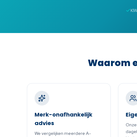
KI
Waarom ee
Merk-onafhankelijk
Eig
advies
Onze
dageli
We vergelijken meerdere A-