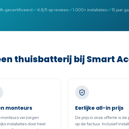
WA-gecertificeerd
4,8/5 op reviews
1.000+ installaties
15 jaar g
n thuisbatterij bij Smart A
en monteurs
Eerlijke all-in prijs
 monteurs verzorgen
De prijs in onze offerte is de p
jks installaties door heel
op de factuur. Inclusief install