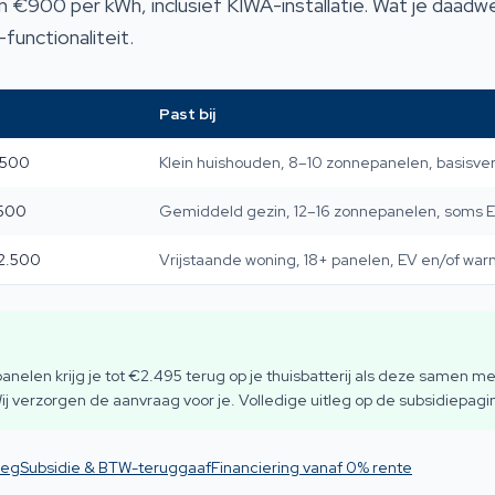
 €900 per kWh, inclusief KIWA-installatie. Wat je daadwer
unctionaliteit.
Past bij
.500
Klein huishouden, 8–10 zonnepanelen, basisver
.500
Gemiddeld gezin, 12–16 zonnepanelen, soms 
2.500
Vrijstaande woning, 18+ panelen, EV en/of w
elen krijg je tot €2.495 terug op je thuisbatterij als deze samen m
j verzorgen de aanvraag voor je. Volledige uitleg op de subsidiepagi
leg
Subsidie & BTW-teruggaaf
Financiering vanaf 0% rente