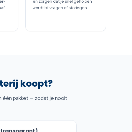
er-
en zorgen dat je snel geholpen
af-
wordt bij vragen of storingen.
tterij koopt?
in één pakket — zodat je nooit
(transparant)