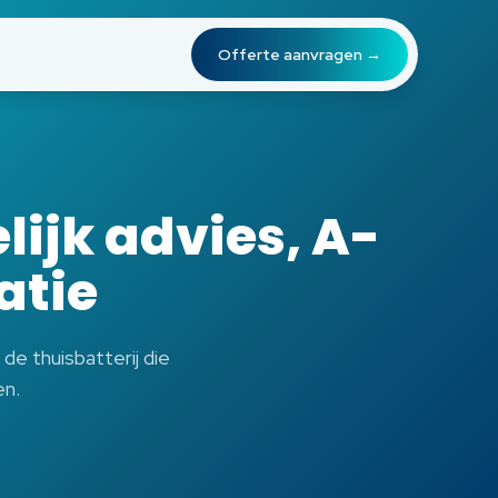
Offerte aanvragen →
ijk advies, A-
atie
de thuisbatterij die
en.