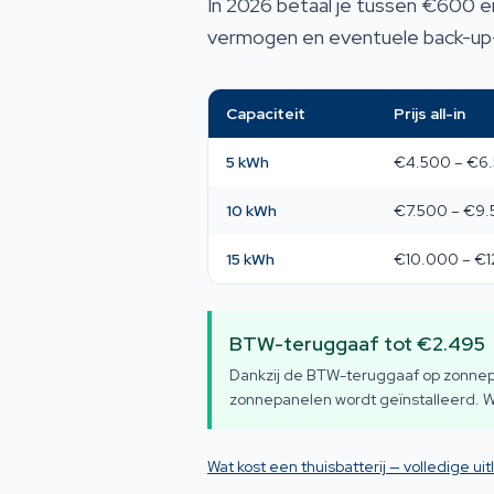
In 2026 betaal je tussen €600 en
vermogen en eventuele back-up-f
Capaciteit
Prijs all-in
5 kWh
€4.500 – €6
10 kWh
€7.500 – €9
15 kWh
€10.000 – €1
BTW-teruggaaf tot €2.495
Dankzij de BTW-teruggaaf op zonnepan
zonnepanelen wordt geïnstalleerd. Wi
Wat kost een thuisbatterij — volledige uit