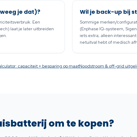
erweeg je dat)?
Wil je back-up bij 
iciteitsverbruik. Een
Sommige merken/configuratie
ech) laat je later uitbreiden
(Enphase IQ-systeem, Sigen
gen.
iets extra; alleen interessan
netuitval hebt of medisch afh
lculator: capaciteit + besparing op maat
Noodstroom & off-grid uitge
isbatterij om te kopen?