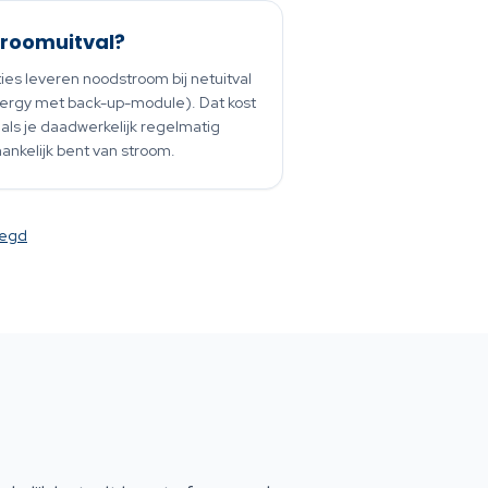
stroomuitval?
s leveren noodstroom bij netuitval
ergy met back-up-module). Dat kost
t als je daadwerkelijk regelmatig
ankelijk bent van stroom.
legd