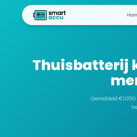
Hom
Thuisbatterij
mer
Gemiddeld €1.050 be
he